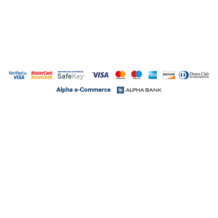
Αυτή η σελίδα προστατεύεται από το σύστημα reCAPTCHA της Google.
Μάθετε
περισσότερα.
Τρόποι πληρωμής
Πολιτική Επιστροφών - Ακυρώσεων
Ασφάλεια συναλλαγών
Όροι χρήσης
© 2026 Diet Nutrition Center
Made by
net
stream