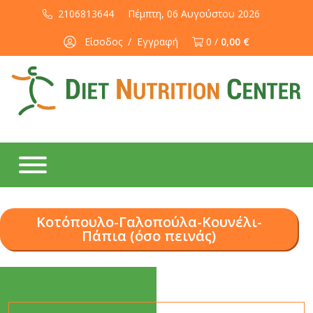
2106813644
Πέμπτη, 06 Αυγούστου 2026
Είσοδος
/
Εγγραφή
0 /
0,00 €
Κοτόπουλο-Γαλοπούλα-Κουνέλι-
Πάπια (όσο πεινάς)