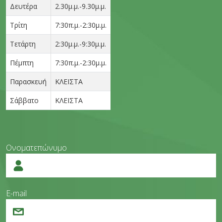
Δευτέρα
2.30μ.μ.-9.30μ.μ.
Τρίτη
7:30π.μ.-2:30μ.μ.
Τετάρτη
2:30μ.μ.-9:30μ.μ.
Πέμπτη
7:30π.μ.-2:30μ.μ.
Παρασκευή
ΚΛΕΙΣΤΑ
Σάββατο
ΚΛΕΙΣΤΑ
Ονοματεπώνυμο
E-mail