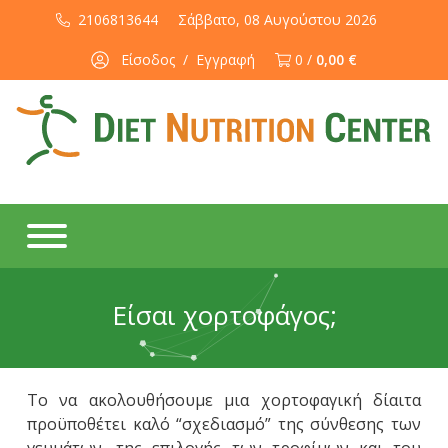
2106813644
Σάββατο, 08 Αυγούστου 2026
Είσοδος
/
Εγγραφή
0 /
0,00 €
Είσαι χορτοφάγος;
Το να ακολουθήσουμε μια χορτοφαγική δίαιτα
προϋποθέτει καλό “σχεδιασμό” της σύνθεσης των