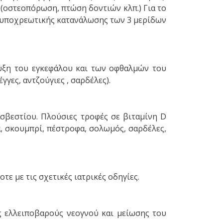
α (οστεοπόρωση, πτώση δοντιών κλπ.) Για το
ης υποχρεωτικής κατανάλωσης των 3 μερίδων
τυξη του εγκεφάλου και των οφθαλμών του
γγες, αντζούγιες , σαρδέλες).
σβεστίου. Πλούσιες τροφές σε βιταμίνη D
α, σκουμπρί, πέστροφα, σολωμός, σαρδέλες,
ε με τις σχετικές ιατρικές οδηγίες.
ς ελλειποβαρούς νεογνού και μείωσης του