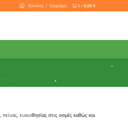
Είσοδος
/
Εγγραφή
0 /
0,00 €
 πείνας, ευαισ
θησίας στις οσμές καθώς και