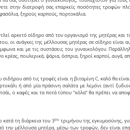
θα σας συστήσει ο γυναικολόγος, τουλάχιστον για τους 
νετε στην διατροφή σας επαρκείς ποσότητες τροφών πλο
 φασόλια, ξηρούς καρπούς, πορτοκάλια.
τλεί αρκετό σίδηρο από τον οργανισμό της μητέρας και τ
του, οι ανάγκες της μέλλουσας μητέρας σε σίδηρο είναι 
ωνα και με τις συστάσεις του γυναικολόγου. Παράλληλ
 κρέας, πουλερικά, ψάρια, όσπρια, ξηροί καρποί, αυγά, α
σιδήρου από τις τροφές είναι η βιταμίνη C, καλό θα είν
οκάλι ή από μία πράσινη σαλάτα με λεμόνι (αντί ξυδιού
τσάϊ, ο καφές και τα ποτά τύπου “κόλα” θα πρέπει να απ
ου
 κατά τη διάρκεια του 3
τριμήνου της εγκυμοσύνης, για
 την μέλλουσα μητέρα, μέσω των τροφών, δεν είναι επαρκ