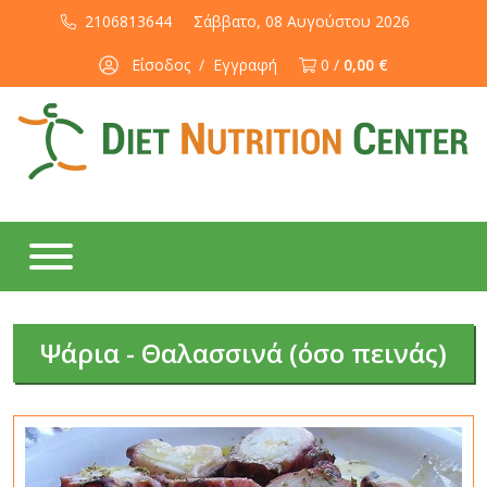
2106813644
Σάββατο, 08 Αυγούστου 2026
Είσοδος
/
Εγγραφή
0 /
0,00 €
Ψάρια - Θαλασσινά (όσο πεινάς)