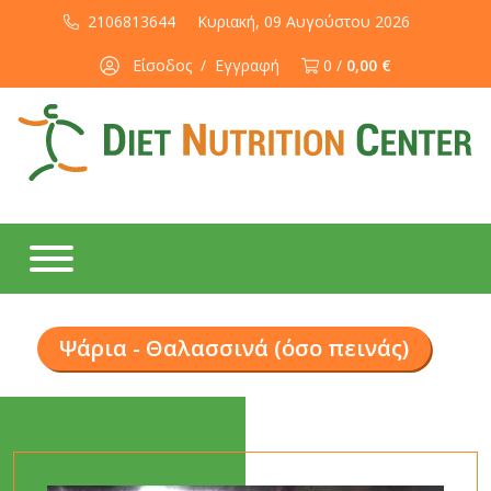
2106813644
Κυριακή, 09 Αυγούστου 2026
Είσοδος
/
Εγγραφή
0 /
0,00 €
Ψάρια - Θαλασσινά (όσο πεινάς)