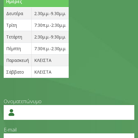
Ημέρες
Δευτέρα
2.30μ.μ.-9.30μ.μ.
Τρίτη
7:30π.μ.-2:30μ.μ.
Τετάρτη
2:30μ.μ.-9:30μ.μ.
Πέμπτη
7:30π.μ.-2:30μ.μ.
Παρασκευή
ΚΛΕΙΣΤΑ
Σάββατο
ΚΛΕΙΣΤΑ
Ονοματεπώνυμο
E-mail